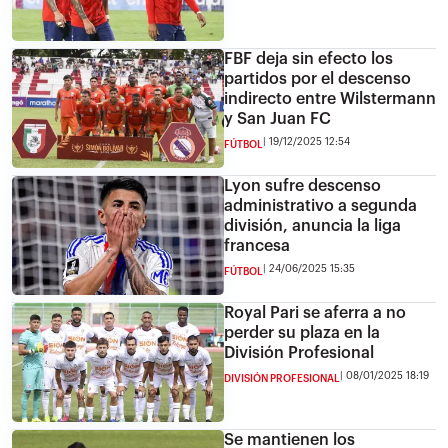
FBF deja sin efecto los
partidos por el descenso
indirecto entre Wilstermann
y San Juan FC
19/12/2025 12:54
FÚTBOL
Lyon sufre descenso
administrativo a segunda
división, anuncia la liga
francesa
24/06/2025 15:35
FÚTBOL
Royal Pari se aferra a no
perder su plaza en la
División Profesional
08/01/2025 18:19
DIVISIÓN PROFESIONAL
Se mantienen los