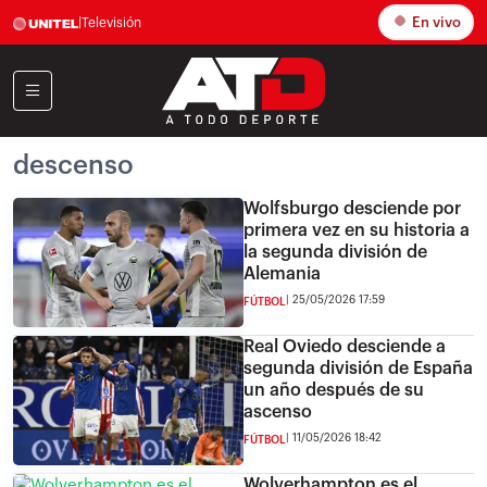
En vivo
|
Televisión
descenso
Wolfsburgo desciende por
primera vez en su historia a
la segunda división de
Alemania
25/05/2026 17:59
FÚTBOL
Real Oviedo desciende a
segunda división de España
un año después de su
ascenso
11/05/2026 18:42
FÚTBOL
Wolverhampton es el