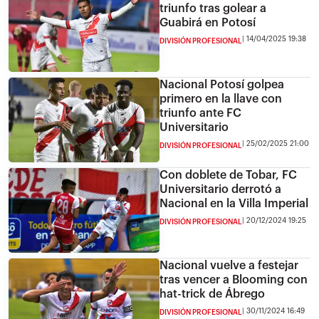
triunfo tras golear a
Guabirá en Potosí
14/04/2025 19:38
DIVISIÓN PROFESIONAL
Nacional Potosí golpea
primero en la llave con
triunfo ante FC
Universitario
25/02/2025 21:00
DIVISIÓN PROFESIONAL
Con doblete de Tobar, FC
Universitario derrotó a
Nacional en la Villa Imperial
20/12/2024 19:25
DIVISIÓN PROFESIONAL
Nacional vuelve a festejar
tras vencer a Blooming con
hat-trick de Ábrego
30/11/2024 16:49
DIVISIÓN PROFESIONAL