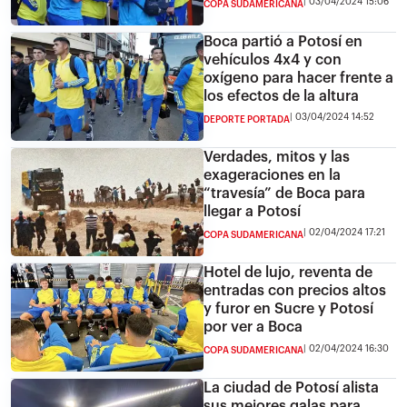
03/04/2024 15:06
COPA SUDAMERICANA
Boca partió a Potosí en
vehículos 4x4 y con
oxígeno para hacer frente a
los efectos de la altura
03/04/2024 14:52
DEPORTE PORTADA
Verdades, mitos y las
exageraciones en la
“travesía” de Boca para
llegar a Potosí
02/04/2024 17:21
COPA SUDAMERICANA
Hotel de lujo, reventa de
entradas con precios altos
y furor en Sucre y Potosí
por ver a Boca
02/04/2024 16:30
COPA SUDAMERICANA
La ciudad de Potosí alista
sus mejores galas para