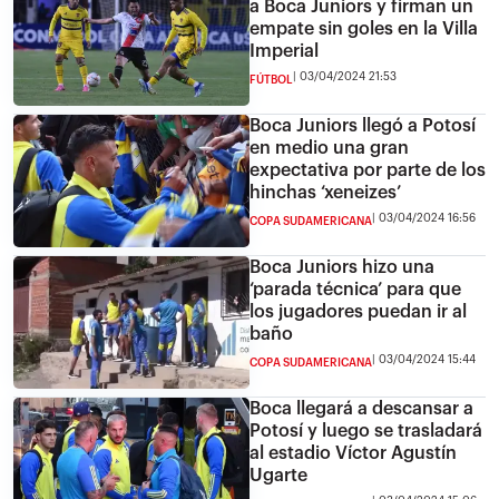
a Boca Juniors y firman un
empate sin goles en la Villa
Imperial
03/04/2024 21:53
FÚTBOL
Boca Juniors llegó a Potosí
en medio una gran
expectativa por parte de los
hinchas ‘xeneizes’
03/04/2024 16:56
COPA SUDAMERICANA
Boca Juniors hizo una
‘parada técnica’ para que
los jugadores puedan ir al
baño
03/04/2024 15:44
COPA SUDAMERICANA
Boca llegará a descansar a
Potosí y luego se trasladará
al estadio Víctor Agustín
Ugarte