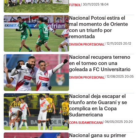
30/11/2025 18:04
FÚTBOL
Nacional Potosí estira el
mal momento de Oriente
con un triunfo por
remontada
12/11/2025 20:12
DIVISIÓN PROFESIONAL
Nacional recupera terreno
en el torneo con una
goleada a FC Universitario
12/08/2025 20:05
DIVISIÓN PROFESIONAL
Nacional deja escapar el
triunfo ante Guaraní y se
complica en la Copa
Sudamericana
06/05/2025 20:20
COPA SUDAMERICANA
Nacional gana su primer