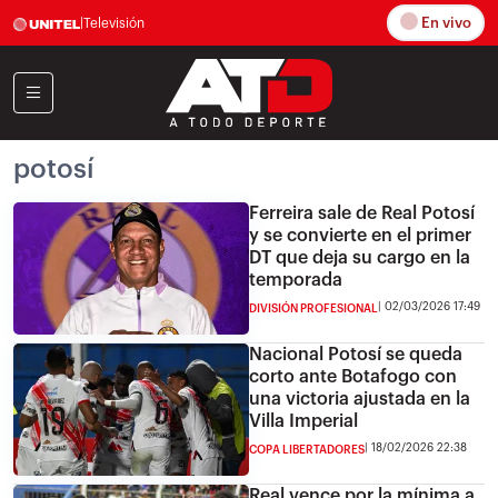
En vivo
|
Televisión
potosí
Ferreira sale de Real Potosí
y se convierte en el primer
DT que deja su cargo en la
temporada
02/03/2026 17:49
DIVISIÓN PROFESIONAL
Nacional Potosí se queda
corto ante Botafogo con
una victoria ajustada en la
Villa Imperial
18/02/2026 22:38
COPA LIBERTADORES
Real vence por la mínima a