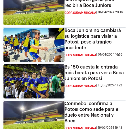
recibir a Boca Juniors
01/04/2024 20:16
COPA SUDAMERICANA
Boca Juniors no cambiará
su logística para viajar a
Potosí, pese a trágico
accidente
01/04/2024 16:56
COPA SUDAMERICANA
Bs 150 cuesta la entrada
más barata para ver a Boca
Juniors en Potosí
26/03/2024 11:22
COPA SUDAMERICANA
Conmebol confirma a
Potosí como sede para el
duelo entre Nacional y
Boca
19/03/2024 19:43
COPA SUDAMERICANA