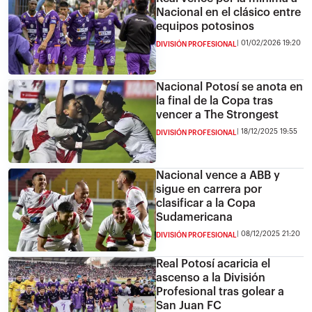
Nacional en el clásico entre
equipos potosinos
01/02/2026 19:20
DIVISIÓN PROFESIONAL
Nacional Potosí se anota en
la final de la Copa tras
vencer a The Strongest
18/12/2025 19:55
DIVISIÓN PROFESIONAL
Nacional vence a ABB y
sigue en carrera por
clasificar a la Copa
Sudamericana
08/12/2025 21:20
DIVISIÓN PROFESIONAL
Real Potosí acaricia el
ascenso a la División
Profesional tras golear a
San Juan FC