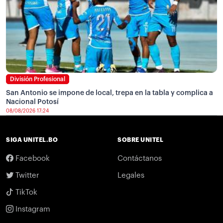
División Profesional
San Antonio se impone de local, trepa en la tabla y complica a
Nacional Potosí
08/08/2026 17:24
SIGA UNITEL.BO
SOBRE UNITEL
Facebook
Contáctanos
Twitter
Legales
TikTok
Instagram