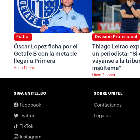
Fútbol
División Profesional
Óscar López ficha por el
Thiago Leitao exp
Getafe B con la meta de
un periodista: “Si
llegar a Primera
váyanse a la tribu
insúlteme”
Hace 1 hora
Hace 2 horas
SIGA UNITEL.BO
SOBRE UNITEL
Facebook
Contáctanos
Twitter
Legales
TikTok
Instagram