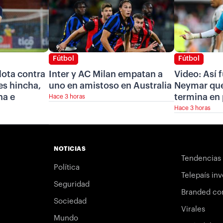
Fútbol
Fútbol
lota contra
Inter y AC Milan empatan a
Video: Así f
 es hincha,
uno en amistoso en Australia
Neymar que
na e
termina en
Hace 3 horas
Hace 3 horas
NOTICIAS
Tendencias
Política
Telepaís inv
Seguridad
Branded co
Sociedad
Virales
Mundo