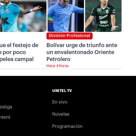
División Profesional
ue el festejo de
Bolívar urge de triunfo ante
 por poco
un envalentonado Oriente
 pelea campal
Petrolero
Hace 4 horas
UNITEL TV
En vivo
estiga
Novelas
ntent
Programación