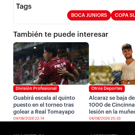
Tags
BOCA JUNIORS
COPA S
También te puede interesar
División Profesional
Otros Deportes
Guabirá escala al quinto
Alcaraz se baja de
puesto en el torneo tras
1000 de Cincinnat
golear a Real Tomayapo
lesión en la muñe
04/08/2026 22:14
04/08/2026 20:33