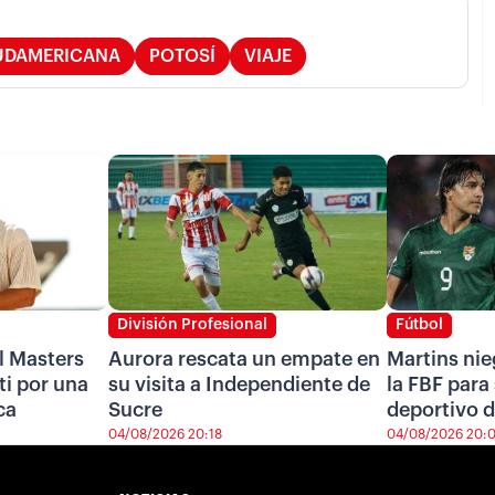
UDAMERICANA
POTOSÍ
VIAJE
División Profesional
Fútbol
l Masters
Aurora rescata un empate en
Martins nie
i por una
su visita a Independiente de
la FBF para 
ca
Sucre
deportivo d
04/08/2026 20:18
04/08/2026 20: