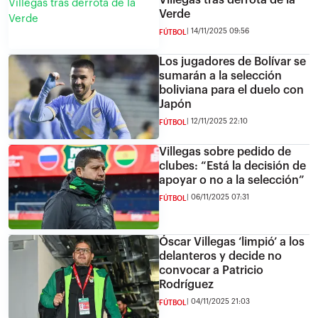
Villegas tras derrota de la
Verde
14/11/2025 09:56
FÚTBOL
Los jugadores de Bolívar se
sumarán a la selección
boliviana para el duelo con
Japón
12/11/2025 22:10
FÚTBOL
Villegas sobre pedido de
clubes: “Está la decisión de
apoyar o no a la selección”
06/11/2025 07:31
FÚTBOL
Óscar Villegas ‘limpió’ a los
delanteros y decide no
convocar a Patricio
Rodríguez
04/11/2025 21:03
FÚTBOL