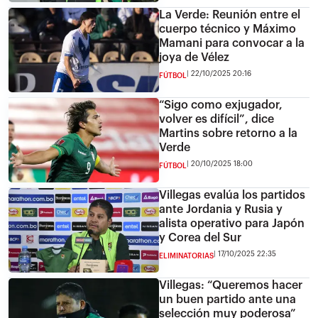
La Verde: Reunión entre el
cuerpo técnico y Máximo
Mamani para convocar a la
joya de Vélez
22/10/2025 20:16
FÚTBOL
“Sigo como exjugador,
volver es difícil”, dice
Martins sobre retorno a la
Verde
20/10/2025 18:00
FÚTBOL
Villegas evalúa los partidos
ante Jordania y Rusia y
alista operativo para Japón
y Corea del Sur
17/10/2025 22:35
ELIMINATORIAS
Villegas: “Queremos hacer
un buen partido ante una
selección muy poderosa”