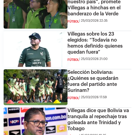
nuestro país”, promete
Villegas a hinchas en el
banderazo de la Verde
25/03/2026 22:35
FÚTBOL
Villegas sobre los 23
elegidos: “Todavía no
hemos definido quienes
quedan fuera”
25/03/2026 21:00
FÚTBOL
Selección boliviana:
¿Quiénes se quedarán
fuera del partido ante
Surinam?
25/03/2026 17:59
FÚTBOL
Villegas dice que Bolivia va
tranquila al repechaje tras
goleada ante Trinidad y
Tobago