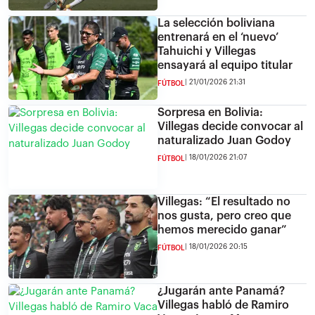
La selección boliviana
entrenará en el ‘nuevo’
Tahuichi y Villegas
ensayará al equipo titular
21/01/2026 21:31
FÚTBOL
Sorpresa en Bolivia:
Villegas decide convocar al
naturalizado Juan Godoy
18/01/2026 21:07
FÚTBOL
Villegas: “El resultado no
nos gusta, pero creo que
hemos merecido ganar”
18/01/2026 20:15
FÚTBOL
¿Jugarán ante Panamá?
Villegas habló de Ramiro