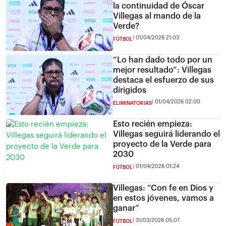
la continuidad de Óscar
Villegas al mando de la
Verde?
01/04/2026 21:03
FÚTBOL
“Lo han dado todo por un
mejor resultado”: Villegas
destaca el esfuerzo de sus
dirigidos
01/04/2026 02:00
ELIMINATORIAS
Esto recién empieza:
Villegas seguirá liderando el
proyecto de la Verde para
2030
01/04/2026 01:24
FÚTBOL
Villegas: “Con fe en Dios y
en estos jóvenes, vamos a
ganar”
31/03/2026 05:07
FÚTBOL