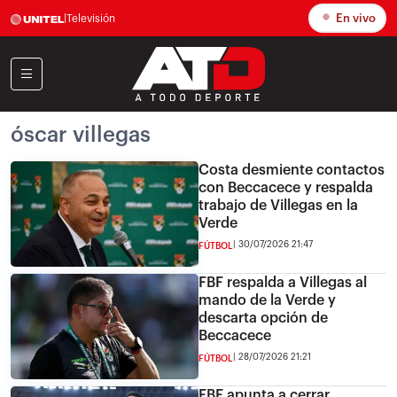
En vivo
|
Televisión
óscar villegas
Costa desmiente contactos
con Beccacece y respalda
trabajo de Villegas en la
Verde
30/07/2026 21:47
FÚTBOL
FBF respalda a Villegas al
mando de la Verde y
descarta opción de
Beccacece
28/07/2026 21:21
FÚTBOL
FBF apunta a cerrar