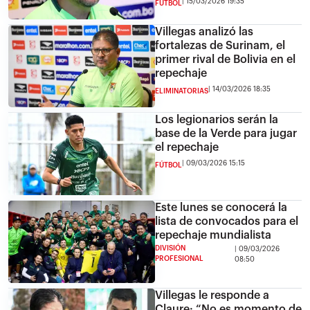
15/03/2026 19:35
FÚTBOL
Villegas analizó las
fortalezas de Surinam, el
primer rival de Bolivia en el
repechaje
14/03/2026 18:35
ELIMINATORIAS
Los legionarios serán la
base de la Verde para jugar
el repechaje
09/03/2026 15:15
FÚTBOL
Este lunes se conocerá la
lista de convocados para el
repechaje mundialista
DIVISIÓN
09/03/2026
PROFESIONAL
08:50
Villegas le responde a
Claure: “No es momento de