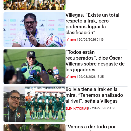
Villegas: “Existe un total
respeto a Irak, pero
podemos lograr la
clasificación”
30/03/2026 21:16
FÚTBOL
“Todos están
recuperados”, dice Óscar
Villegas sobre desgaste de
los jugadores
29/03/2026 13:25
FÚTBOL
Bolivia tiene a Irak en la
mira: “Tenemos analizado
al rival”, señala Villegas
27/03/2026 20:35
ELIMINATORIAS
“Vamos a dar todo por