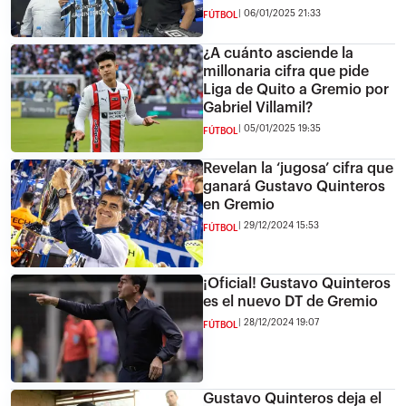
06/01/2025 21:33
FÚTBOL
¿A cuánto asciende la
millonaria cifra que pide
Liga de Quito a Gremio por
Gabriel Villamil?
05/01/2025 19:35
FÚTBOL
Revelan la ‘jugosa’ cifra que
ganará Gustavo Quinteros
en Gremio
29/12/2024 15:53
FÚTBOL
¡Oficial! Gustavo Quinteros
es el nuevo DT de Gremio
28/12/2024 19:07
FÚTBOL
Gustavo Quinteros deja el