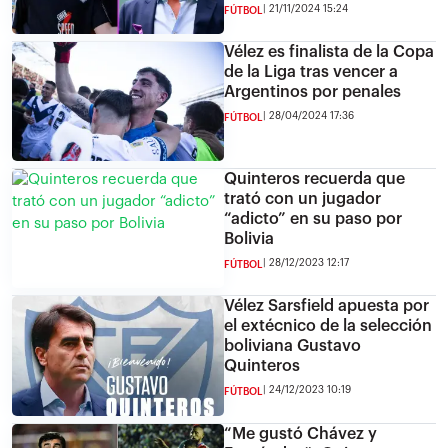
21/11/2024 15:24
FÚTBOL
Vélez es finalista de la Copa
de la Liga tras vencer a
Argentinos por penales
28/04/2024 17:36
FÚTBOL
Quinteros recuerda que
trató con un jugador
“adicto” en su paso por
Bolivia
28/12/2023 12:17
FÚTBOL
Vélez Sarsfield apuesta por
el extécnico de la selección
boliviana Gustavo
Quinteros
24/12/2023 10:19
FÚTBOL
“Me gustó Chávez y