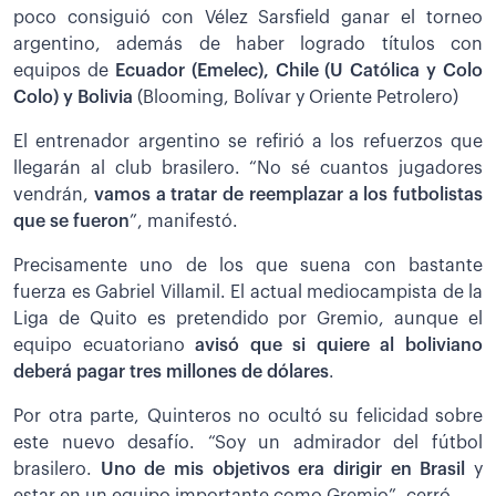
poco consiguió con Vélez Sarsfield ganar el torneo
argentino, además de haber logrado títulos con
equipos de
Ecuador (Emelec), Chile (U Católica y Colo
Colo) y Bolivia
(Blooming, Bolívar y Oriente Petrolero)
El entrenador argentino se refirió a los refuerzos que
llegarán al club brasilero. “No sé cuantos jugadores
vendrán,
vamos a tratar de reemplazar a los futbolistas
que se fueron
”, manifestó.
Precisamente uno de los que suena con bastante
fuerza es Gabriel Villamil. El actual mediocampista de la
Liga de Quito es pretendido por Gremio, aunque el
equipo ecuatoriano
avisó que si quiere al boliviano
deberá pagar tres millones de dólares
.
Por otra parte, Quinteros no ocultó su felicidad sobre
este nuevo desafío. “Soy un admirador del fútbol
brasilero.
Uno de mis objetivos era dirigir en Brasil
y
estar en un equipo importante como Gremio”, cerró.