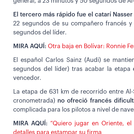
general, a 23 minutos y 50 segundos de Al-
El tercero más rápido fue el catarí Nasser 
22 segundos de su compañero francés y q
segundos del líder.
MIRA AQUÍ:
Otra baja en Bolívar: Ronnie F
El español Carlos Sainz (Audi) se manti
segundos del líder) tras acabar la etapa 
vencedor.
La etapa de 631 km de recorrido entre Al
cronometrada)
no ofreció francés dificul
complicada para los pilotos a nivel de nav
MIRA AQUÍ:
“Quiero jugar en Oriente, el
detalles para estampar su firma