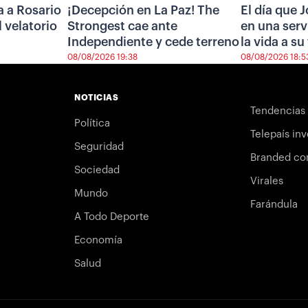
a a Rosario
¡Decepción en La Paz! The
El día que 
l velatorio
Strongest cae ante
en una serv
Independiente y cede terreno
la vida a su
08/08/2026 19:38
08/08/2026 18:5
NOTICIAS
Tendencias
Política
Telepaís inv
Seguridad
Branded co
Sociedad
Virales
Mundo
Farándula
A Todo Deporte
Economía
Salud