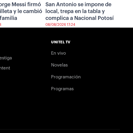
Jorge Messi firmó
San Antonio se impone de
illeta y le cambió
local, trepa en la tabla y
 familia
complica a Nacional Potosí
3
08/08/2026 17:24
UNITEL TV
En vivo
estiga
Novelas
ntent
Programación
Programas