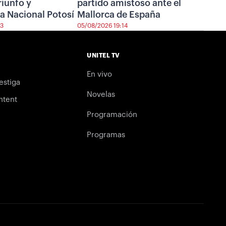
riunfo y
partido amistoso ante el
a Nacional Potosí
Mallorca de España
43
05/08/2026 19:14
UNITEL TV
En vivo
estiga
Novelas
ntent
Programación
Programas