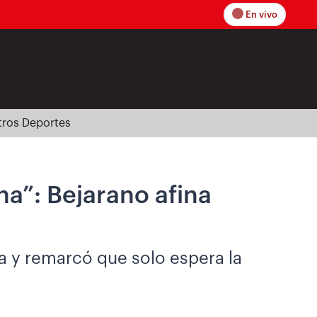
En vivo
tros Deportes
ha”: Bejarano afina
a y remarcó que solo espera la