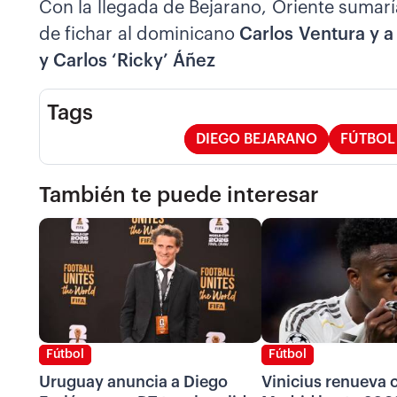
Con la llegada de Bejarano, Oriente sumar
de fichar al dominicano
Carlos Ventura y a
y Carlos ‘Ricky’ Áñez
Tags
DIEGO BEJARANO
FÚTBOL
También te puede interesar
Fútbol
Fútbol
Uruguay anuncia a Diego
Vinicius renueva c