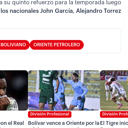
ía su quinto refuerzo para la temporada luego
 los nacionales John García, Alejandro Torrez
 BOLIVIANO
ORIENTE PETROLERO
División Profesional
División Prof
on el Real
Bolívar vence a Oriente por la
El Tigre ini