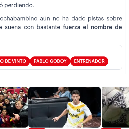
nó perdiendo.
o cochabambino aún no ha dado pistas sobre
ue suena con bastante
fuerza el nombre de
IO DE VINTO
PABLO GODOY
ENTRENADOR