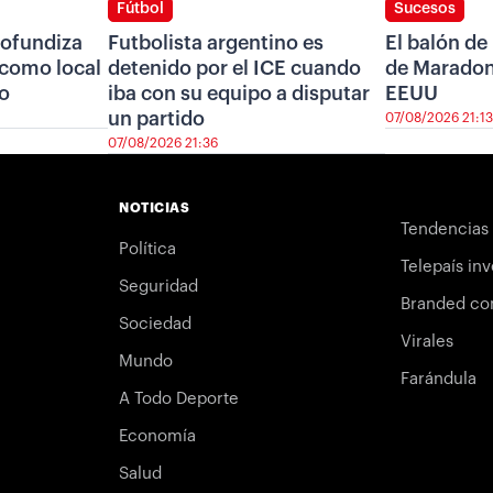
Fútbol
Sucesos
ofundiza
Futbolista argentino es
El balón de
r como local
detenido por el ICE cuando
de Maradon
ro
iba con su equipo a disputar
EEUU
un partido
07/08/2026 21:13
07/08/2026 21:36
NOTICIAS
Tendencias
Política
Telepaís inv
Seguridad
Branded co
Sociedad
Virales
Mundo
Farándula
A Todo Deporte
Economía
Salud