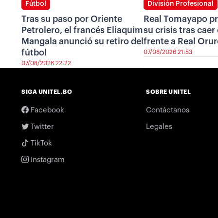
Fútbol
División Profesional
Tras su paso por Oriente
Real Tomayapo pr
Petrolero, el francés Eliaquim
su crisis tras cae
Mangala anunció su retiro del
frente a Real Oru
fútbol
07/08/2026 21:53
07/08/2026 22:22
SIGA UNITEL.BO
SOBRE UNITEL
Facebook
Contáctanos
Twitter
Legales
TikTok
Instagram