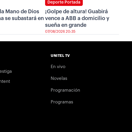
Deporte Portada
 la Mano de Dios
¡Golpe de altura! Guabirá
a se subastará en
vence a ABB a domicilio y
sueña en grande
07/08/2026 20:35
UNITEL TV
En vivo
estiga
Novelas
ntent
Programación
Programas