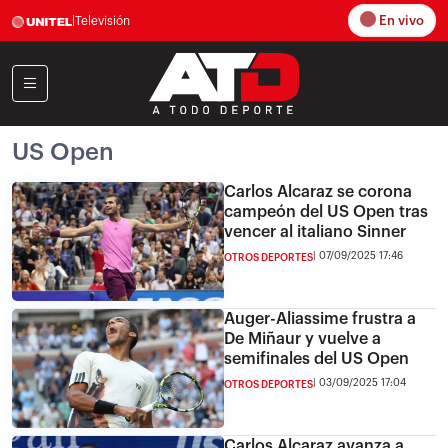
En vivo
|
Televisión
US Open
Carlos Alcaraz se corona
campeón del US Open tras
vencer al italiano Sinner
07/09/2025 17:46
OTROS DEPORTES
Auger-Aliassime frustra a
De Miñaur y vuelve a
semifinales del US Open
03/09/2025 17:04
OTROS DEPORTES
Carlos Alcaraz avanza a