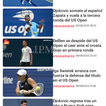
Djokovic somete al español
Zapata y vuela a la tercera
ronda del US Open
30/08/2023 18:02
OTROS DEPORTES
Dellien se despide del US
Open al caer ante el croata
Gojo en primera ronda
28/08/2023 22:03
OTROS DEPORTES
Iga Swiatek arranca con
fuerza la defensa del título
en el US Open
28/08/2023 15:06
OTROS DEPORTES
Djokovic regresa tras un
año a Nueva York para