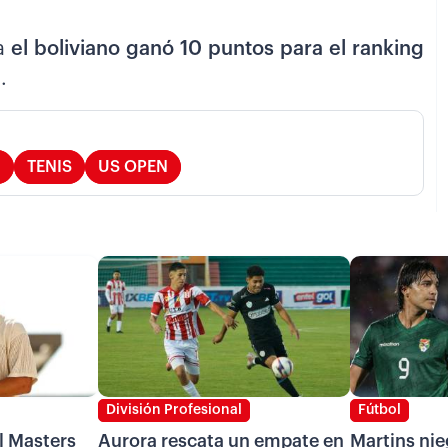
da
el boliviano ganó 10 puntos para el ranking
.
N
TENIS
US OPEN
División Profesional
Fútbol
l Masters
Aurora rescata un empate en
Martins nie