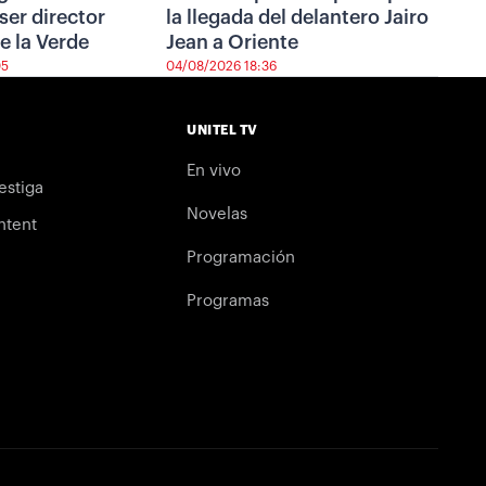
ser director
la llegada del delantero Jairo
e la Verde
Jean a Oriente
05
04/08/2026 18:36
UNITEL TV
En vivo
estiga
Novelas
ntent
Programación
Programas