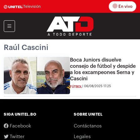
En vivo
|
Televisión
Raúl Cascini
Boca Juniors disuelve
consejo de fútbol y despide
a los excampeones Serna y
Cascini
06/08/2025 17:25
FÚTBOL
SIGA UNITEL.BO
SOBRE UNITEL
Facebook
Contáctanos
Twitter
Legales