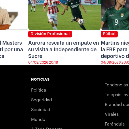
División Profesional
Fútbol
l Masters
Aurora rescata un empate en
Martins nie
i por una
su visita a Independiente de
la FBF para 
ca
Sucre
deportivo d
04/08/2026 20:18
04/08/2026 20:
NOTICIAS
Tendencias
Política
Telepaís inv
Seguridad
Branded co
Sociedad
Virales
Mundo
Farándula