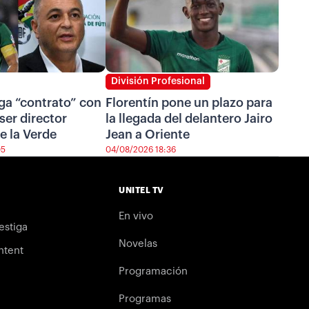
División Profesional
ga “contrato” con
Florentín pone un plazo para
ser director
la llegada del delantero Jairo
e la Verde
Jean a Oriente
05
04/08/2026 18:36
UNITEL TV
En vivo
estiga
Novelas
ntent
Programación
Programas