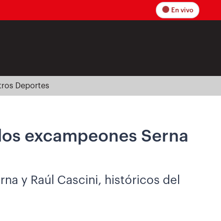
En vivo
tros Deportes
a los excampeones Serna
na y Raúl Cascini, históricos del