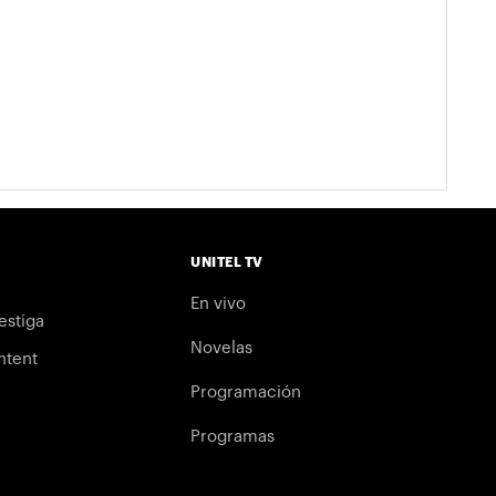
UNITEL TV
En vivo
estiga
Novelas
ntent
Programación
Programas