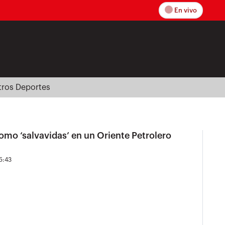
En vivo
tros Deportes
mo ‘salvavidas’ en un Oriente Petrolero
5:43