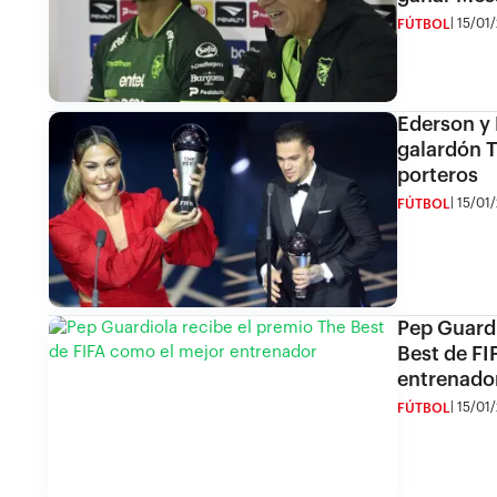
15/01/
FÚTBOL
Ederson y 
galardón T
porteros
15/01/
FÚTBOL
Pep Guardi
Best de FI
entrenado
15/01/
FÚTBOL