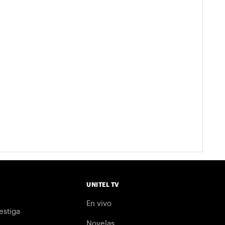
UNITEL TV
En vivo
estiga
Novelas