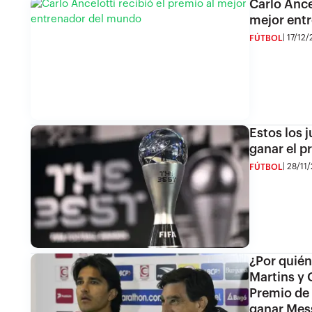
Carlo Ancel
mejor ent
17/12/
FÚTBOL
Estos los 
ganar el p
28/11/
FÚTBOL
¿Por quién
Martins y 
Premio de 
ganar Mes