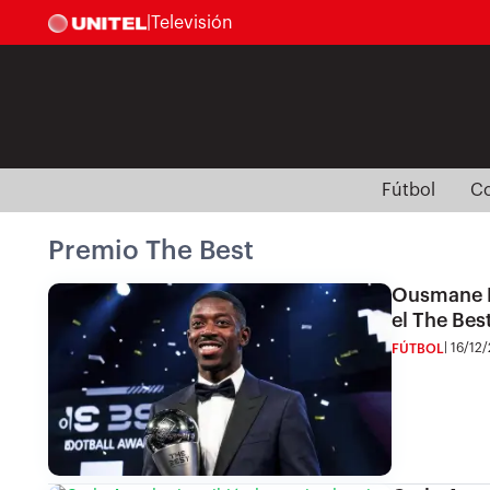
|
Televisión
Fútbol
Co
Premio The Best
Ousmane D
el The Bes
16/12/
FÚTBOL