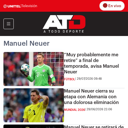
En vivo
|
Televisión
Manuel Neuer
“Muy probablemente me
retire” a final de
temporada, avisa Manuel
Neuer
29/07/2026 09:48
FÚTBOL
Manuel Neuer cierra su
etapa con Alemania con
una dolorosa eliminación
29/06/2026 22:06
MUNDIAL 2026
Manuel Neuer se retirará de