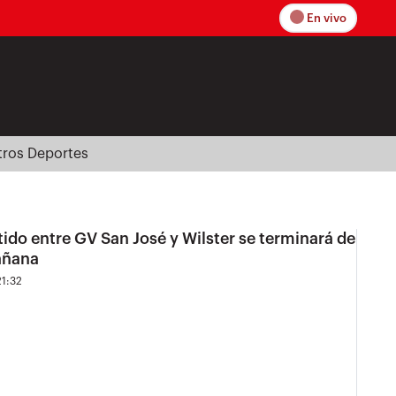
En vivo
tros Deportes
artido entre GV San José y Wilster se terminará de
mañana
1:32