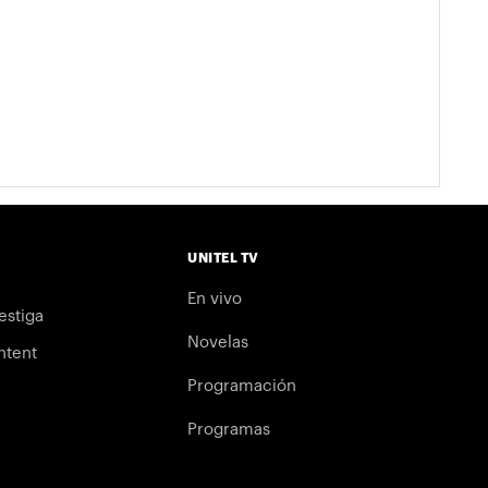
UNITEL TV
En vivo
estiga
Novelas
ntent
Programación
Programas