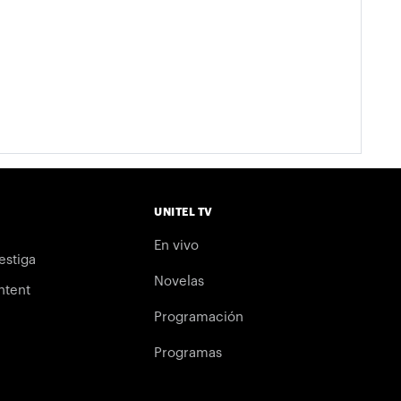
UNITEL TV
En vivo
estiga
Novelas
ntent
Programación
Programas