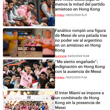
menos la mitad del partido
amistoso en Hong Kong
05/02/2024 15:21
FÚTBOL
Fanático rompió una figura
de Messi de una patada tras
no poder ver al argentino
en un amistoso en Hong
Kong
04/02/2024 13:59
SUCESOS
“Me siento engañado”:
indignación en Hong Kong
con la ausencia de Messi
04/02/2024 11:54
FÚTBOL
El Inter Miami se impone a
un combinado de Hong
Kong sin la presencia de
Messi