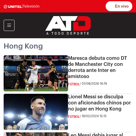
En vivo
|
Televisión
Hong Kong
Maresca debuta como DT
de Manchester City con
derrota ante Inter en
amistoso
01/08/2026 16:19
FÚTBOL
Lionel Messi se disculpa
con aficionados chinos por
no jugar en Hong Kong
19/02/2024 15:15
FÚTBOL
Leo Messi debía jugar al