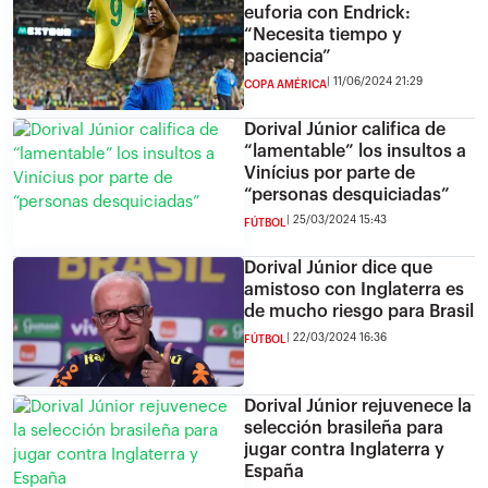
euforia con Endrick:
“Necesita tiempo y
paciencia”
11/06/2024 21:29
COPA AMÉRICA
Dorival Júnior califica de
“lamentable” los insultos a
Vinícius por parte de
“personas desquiciadas”
25/03/2024 15:43
FÚTBOL
Dorival Júnior dice que
amistoso con Inglaterra es
de mucho riesgo para Brasil
22/03/2024 16:36
FÚTBOL
Dorival Júnior rejuvenece la
selección brasileña para
jugar contra Inglaterra y
España