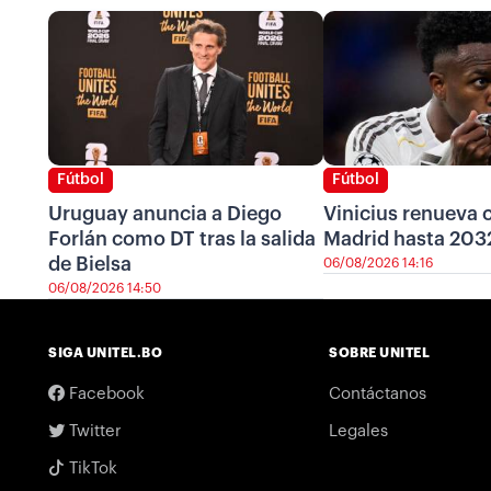
Fútbol
Fútbol
Uruguay anuncia a Diego
Vinicius renueva c
Forlán como DT tras la salida
Madrid hasta 203
de Bielsa
06/08/2026 14:16
06/08/2026 14:50
SIGA UNITEL.BO
SOBRE UNITEL
Facebook
Contáctanos
Twitter
Legales
TikTok