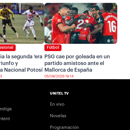
esional
Fútbol
cia la segunda ‘era
PSG cae por goleada en un
riunfo y
partido amistoso ante el
a Nacional Potosí
Mallorca de España
43
05/08/2026 19:14
UNITEL TV
En vivo
estiga
Novelas
ntent
Programación