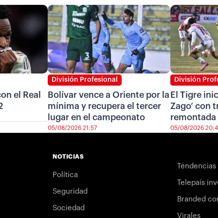
División Profesional
División Prof
on el Real
Bolívar vence a Oriente por la
El Tigre ini
2
mínima y recupera el tercer
Zago’ con t
lugar en el campeonato
remontada 
05/08/2026 21:57
05/08/2026 20:
NOTICIAS
Tendencias
Política
Telepaís inv
Seguridad
Branded co
Sociedad
Virales