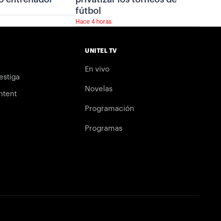
fútbol
Hace 4 horas
UNITEL TV
En vivo
estiga
Novelas
ntent
Programación
Programas