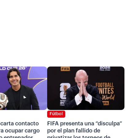
Fútbol
scarta contacto
FIFA presenta una “disculpa”
ra ocupar cargo
por el plan fallido de
o entrenador
privatizar los torneos de