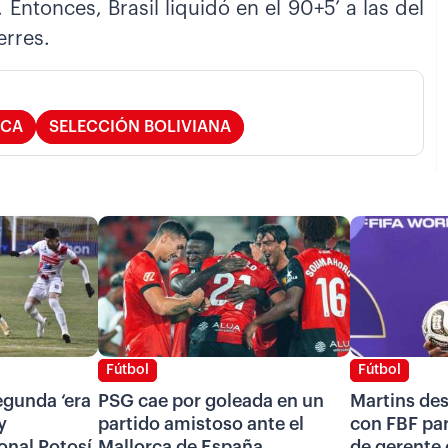
Entonces, Brasil liquidó en el 90+5’ a las del
erres.
ICA
SELECCIÓN BOLIVIANA
Fútbol
Fútbol
segunda ‘era
PSG cae por goleada en un
Martins de
y
partido amistoso ante el
con FBF pa
onal Potosí
Mallorca de España
de gerente 