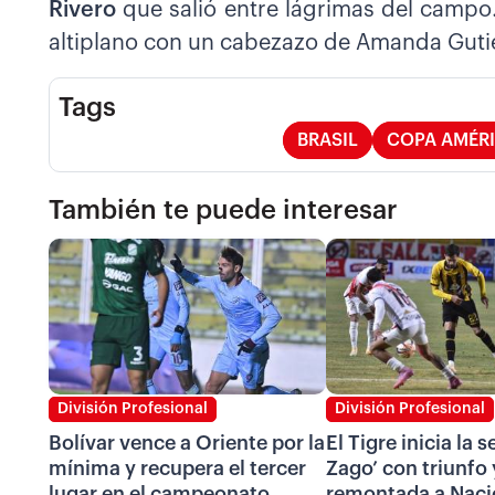
Rivero
que salió entre lágrimas del campo. 
altiplano con un cabezazo de Amanda Guti
Tags
BRASIL
COPA AMÉR
También te puede interesar
División Profesional
División Profesional
Bolívar vence a Oriente por la
El Tigre inicia la 
mínima y recupera el tercer
Zago’ con triunfo 
lugar en el campeonato
remontada a Naci