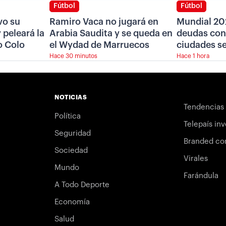
Fútbol
Fútbol
vo su
Ramiro Vaca no jugará en
Mundial 20
 peleará la
Arabia Saudita y se queda en
deudas con 
o Colo
el Wydad de Marruecos
ciudades se
Hace 30 minutos
Hace 1 hora
NOTICIAS
Tendencias
Política
Telepaís inv
Seguridad
Branded co
Sociedad
Virales
Mundo
Farándula
A Todo Deporte
Economía
Salud