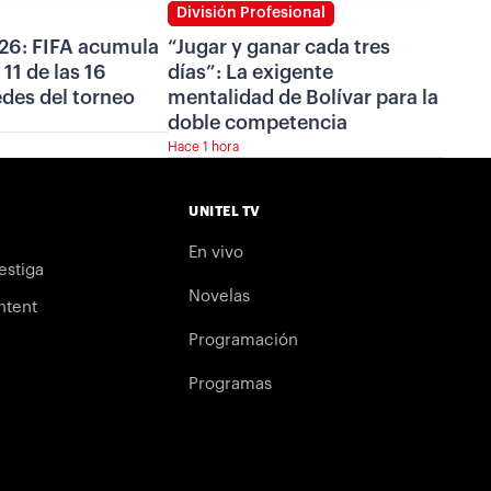
División Profesional
26: FIFA acumula
“Jugar y ganar cada tres
11 de las 16
días”: La exigente
des del torneo
mentalidad de Bolívar para la
doble competencia
Hace 1 hora
UNITEL TV
En vivo
estiga
Novelas
ntent
Programación
Programas