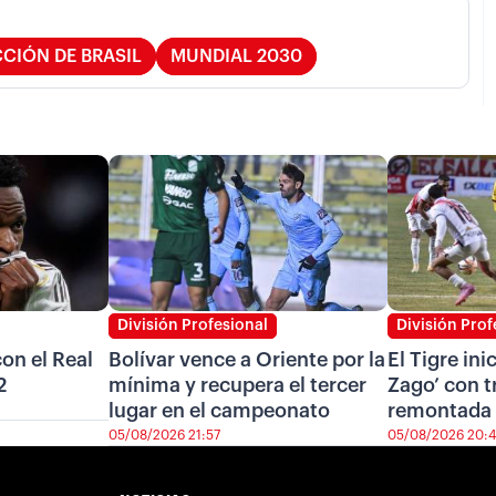
CIÓN DE BRASIL
MUNDIAL 2030
División Profesional
División Prof
on el Real
Bolívar vence a Oriente por la
El Tigre ini
2
mínima y recupera el tercer
Zago’ con t
lugar en el campeonato
remontada 
05/08/2026 21:57
05/08/2026 20: