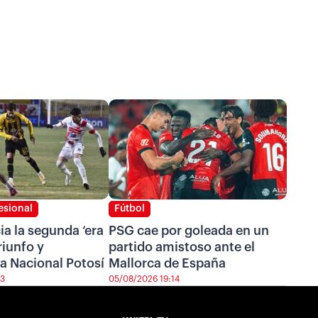
esional
Fútbol
cia la segunda ‘era
PSG cae por goleada en un
riunfo y
partido amistoso ante el
a Nacional Potosí
Mallorca de España
43
05/08/2026 19:14