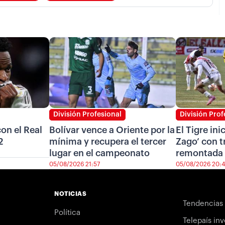
División Profesional
División Prof
on el Real
Bolívar vence a Oriente por la
El Tigre ini
2
mínima y recupera el tercer
Zago’ con t
lugar en el campeonato
remontada 
05/08/2026 21:57
05/08/2026 20:
NOTICIAS
Tendencias
Política
Telepaís inv