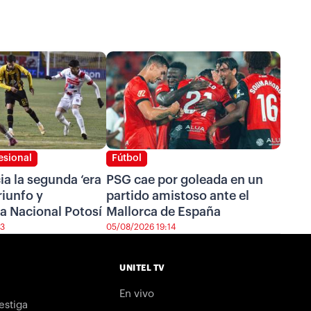
esional
Fútbol
cia la segunda ‘era
PSG cae por goleada en un
riunfo y
partido amistoso ante el
a Nacional Potosí
Mallorca de España
43
05/08/2026 19:14
UNITEL TV
En vivo
estiga