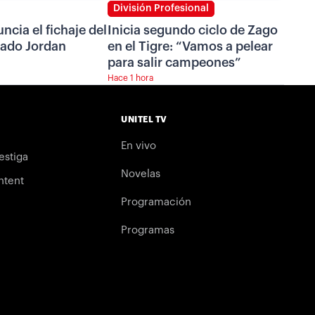
División Profesional
ncia el fichaje del
Inicia segundo ciclo de Zago
ado Jordan
en el Tigre: “Vamos a pelear
para salir campeones”
Hace 1 hora
UNITEL TV
En vivo
estiga
Novelas
ntent
Programación
Programas