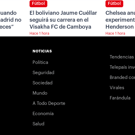
Fútbol
Fútbol
“Cuando
El boliviano Jaume Cuéllar
Chelsea anu
Madrid no
seguirá su carrera en el
experiment
veces”
Visakha FC de Camboya
Henderson
Hace 1 hora
Hace 1 hora
NOTICIAS
Tendencias
Política
Telepaís inv
Seguridad
Branded co
Sociedad
Virales
Mundo
Farándula
A Todo Deporte
Economía
Salud