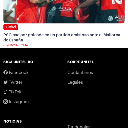
Fútbol
PSG cae por goleada en un partido amistoso ante el Mallorca
de España
05/08/2026 19:14
SIGA UNITEL.BO
SOBRE UNITEL
Facebook
Contáctanos
Twitter
Legales
TikTok
Instagram
NOTICIAS
Tendencias