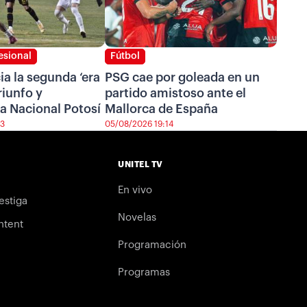
esional
Fútbol
cia la segunda ‘era
PSG cae por goleada en un
riunfo y
partido amistoso ante el
a Nacional Potosí
Mallorca de España
43
05/08/2026 19:14
UNITEL TV
En vivo
estiga
Novelas
ntent
Programación
Programas