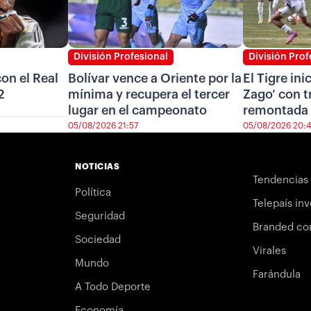
División Profesional
División Prof
on el Real
Bolívar vence a Oriente por la
El Tigre ini
2
mínima y recupera el tercer
Zago’ con t
lugar en el campeonato
remontada 
05/08/2026 21:57
05/08/2026 20:
NOTICIAS
Tendencias
Política
Telepaís inv
Seguridad
Branded co
Sociedad
Virales
Mundo
Farándula
A Todo Deporte
Economía