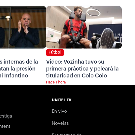
Fútbol
s internas de la
Video: Vozinha tuvo su
tan la presión
primera práctica y peleará la
i Infantino
titularidad en Colo Colo
Hace 1 hora
UNITEL TV
En vivo
estiga
Novelas
ntent