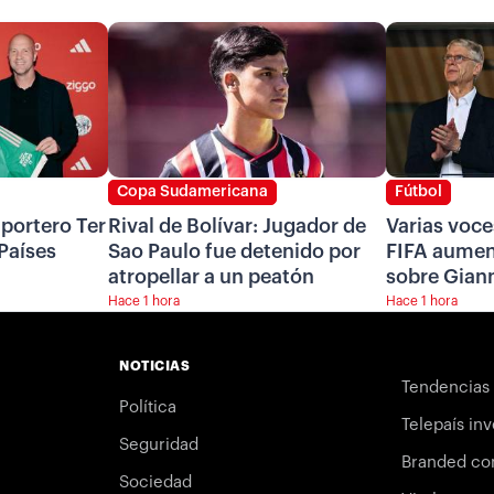
Copa Sudamericana
Fútbol
 portero Ter
Rival de Bolívar: Jugador de
Varias voce
 Países
Sao Paulo fue detenido por
FIFA aumen
atropellar a un peatón
sobre Giann
Hace 1 hora
Hace 1 hora
NOTICIAS
Tendencias
Política
Telepaís inv
Seguridad
Branded co
Sociedad