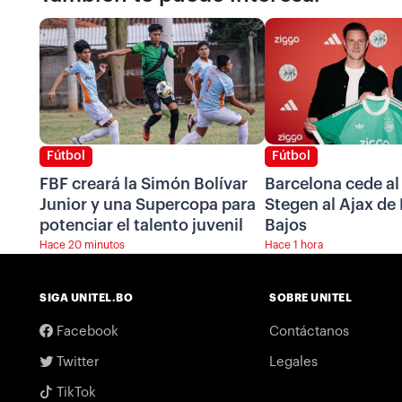
Fútbol
Fútbol
FBF creará la Simón Bolívar
Barcelona cede al
Junior y una Supercopa para
Stegen al Ajax de
potenciar el talento juvenil
Bajos
Hace 20 minutos
Hace 1 hora
SIGA UNITEL.BO
SOBRE UNITEL
Facebook
Contáctanos
Twitter
Legales
TikTok