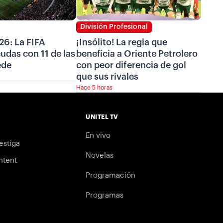
División Profesional
26: La FIFA
¡Insólito! La regla que
das con 11 de las
beneficia a Oriente Petrolero
ede
con peor diferencia de gol
que sus rivales
Hace 5 horas
UNITEL TV
En vivo
estiga
Novelas
ntent
Programación
Programas