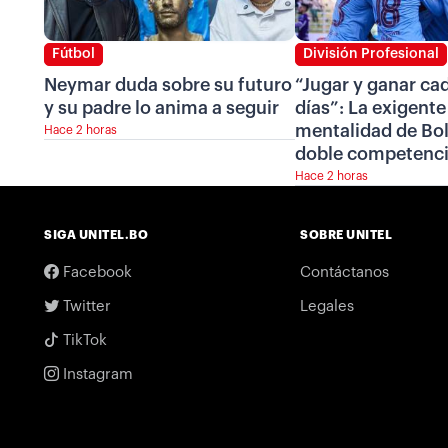
Fútbol
División Profesional
Neymar duda sobre su futuro
“Jugar y ganar cad
y su padre lo anima a seguir
días”: La exigente
mentalidad de Bol
Hace 2 horas
doble competenc
Hace 2 horas
SIGA UNITEL.BO
SOBRE UNITEL
Facebook
Contáctanos
Twitter
Legales
TikTok
Instagram