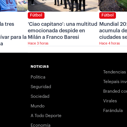
Fútbol
Fútbol
a tres
‘Ciao capitano’: una multitud
Mundial 20
emocionada despide en
acumula deu
ívar para la
Milán a Franco Baresi
ciudades s
ia
Hace 3 horas
Hace 4 horas
NOTICIAS
Tendencias
Política
Telepaís inv
Seguridad
Branded co
Sociedad
Virales
Mundo
Farándula
A Todo Deporte
Economía