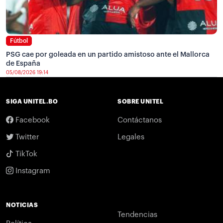
Fútbol
PSG cae por goleada en un partido amistoso ante el Mallorca
de España
05/08/2026 19:14
SIGA UNITEL.BO
SOBRE UNITEL
Facebook
Contáctanos
Twitter
Legales
TikTok
Instagram
NOTICIAS
Tendencias