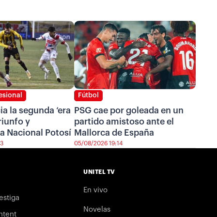
esional
Fútbol
cia la segunda ‘era
PSG cae por goleada en un
riunfo y
partido amistoso ante el
a Nacional Potosí
Mallorca de España
43
05/08/2026 19:14
UNITEL TV
En vivo
estiga
Novelas
ntent