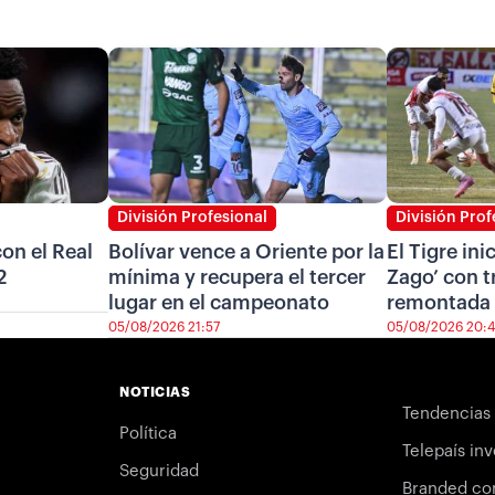
División Profesional
División Prof
on el Real
Bolívar vence a Oriente por la
El Tigre ini
2
mínima y recupera el tercer
Zago’ con t
lugar en el campeonato
remontada 
05/08/2026 21:57
05/08/2026 20:
NOTICIAS
Tendencias
Política
Telepaís inv
Seguridad
Branded co