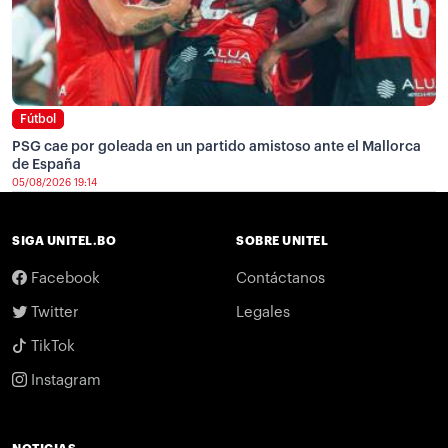
Fútbol
PSG cae por goleada en un partido amistoso ante el Mallorca
de España
05/08/2026 19:14
SIGA UNITEL.BO
SOBRE UNITEL
Facebook
Contáctanos
Twitter
Legales
TikTok
Instagram