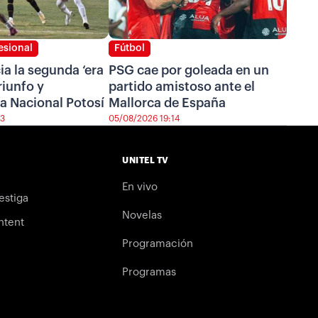
esional
Fútbol
cia la segunda ‘era
PSG cae por goleada en un
riunfo y
partido amistoso ante el
a Nacional Potosí
Mallorca de España
43
05/08/2026 19:14
UNITEL TV
En vivo
estiga
Novelas
ntent
Programación
Programas