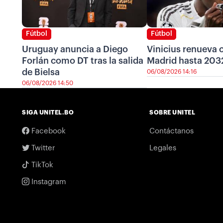
Fútbol
Fútbol
Uruguay anuncia a Diego
Vinicius renueva c
Forlán como DT tras la salida
Madrid hasta 203
de Bielsa
06/08/2026 14:16
06/08/2026 14:50
SIGA UNITEL.BO
SOBRE UNITEL
Facebook
Contáctanos
Twitter
Legales
TikTok
Instagram