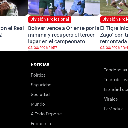
División Profesional
División Prof
on el Real
Bolívar vence a Oriente por la
El Tigre ini
2
mínima y recupera el tercer
Zago’ con t
lugar en el campeonato
remontada 
05/08/2026 21:57
05/08/2026 20:
NOTICIAS
Tendencias
Política
Telepaís inv
Seguridad
Branded co
Sociedad
Virales
Mundo
Farándula
A Todo Deporte
Economía