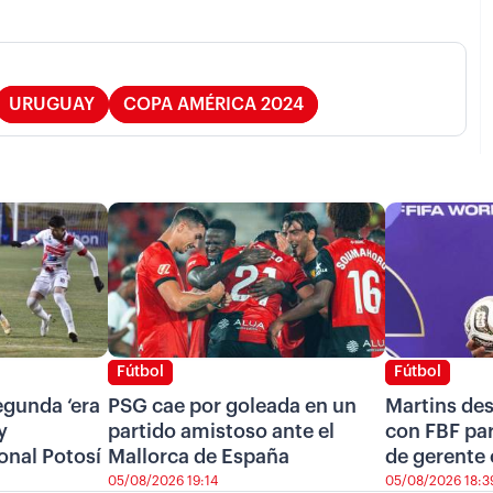
URUGUAY
COPA AMÉRICA 2024
Fútbol
Fútbol
segunda ‘era
PSG cae por goleada en un
Martins de
y
partido amistoso ante el
con FBF pa
onal Potosí
Mallorca de España
de gerente 
05/08/2026 19:14
05/08/2026 18:3