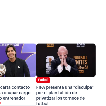
Fútbol
scarta contacto
FIFA presenta una “disculpa”
ra ocupar cargo
por el plan fallido de
o entrenador
privatizar los torneos de
fútbol
9