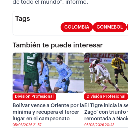
de todo el mundo”, informó.
Tags
COLOMBIA
CONMEBOL
También te puede interesar
División Profesional
División Profesional
Bolívar vence a Oriente por la
El Tigre inicia la 
mínima y recupera el tercer
Zago’ con triunfo 
lugar en el campeonato
remontada a Naci
05/08/2026 21:57
05/08/2026 20:43