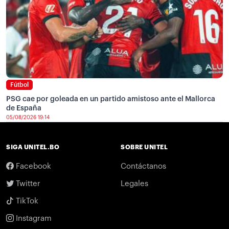
Fútbol
PSG cae por goleada en un partido amistoso ante el Mallorca
de España
05/08/2026 19:14
SIGA UNITEL.BO
SOBRE UNITEL
Facebook
Contáctanos
Twitter
Legales
TikTok
Instagram