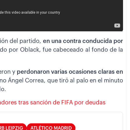
ión del partido,
en una contra conducida por
zado por Oblack, fue cabeceado al fondo de la
eron y
perdonaron varias ocasiones claras en
no Ángel Correa, que tiró al palo en el minuto
do.
adores tras sanción de FIFA por deudas
RB LEIPZIG
ATLÉTICO MADRID