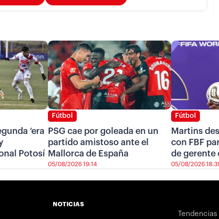
Fútbol
Fútbol
segunda ‘era
PSG cae por goleada en un
Martins de
y
partido amistoso ante el
con FBF pa
onal Potosí
Mallorca de España
de gerente 
05/08/2026 19:14
05/08/2026 18:3
NOTICIAS
Tendencias