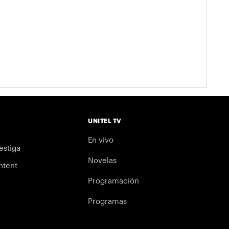
UNITEL TV
En vivo
estiga
Novelas
ntent
Programación
Programas