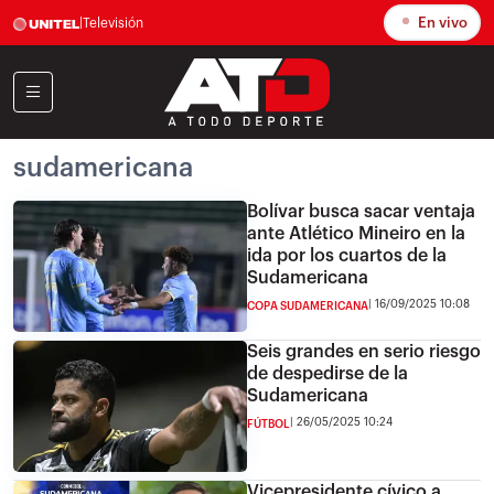
En vivo
|
Televisión
sudamericana
Bolívar busca sacar ventaja
ante Atlético Mineiro en la
ida por los cuartos de la
Sudamericana
16/09/2025 10:08
COPA SUDAMERICANA
Seis grandes en serio riesgo
de despedirse de la
Sudamericana
26/05/2025 10:24
FÚTBOL
Vicepresidente cívico a