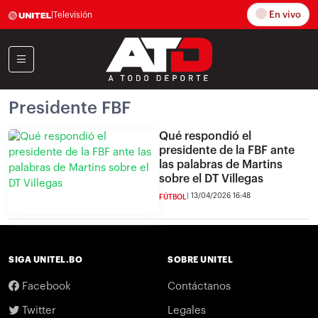
En vivo
|
Televisión
Presidente FBF
Qué respondió el
presidente de la FBF ante
las palabras de Martins
sobre el DT Villegas
13/04/2026 16:48
FÚTBOL
SIGA UNITEL.BO
SOBRE UNITEL
Facebook
Contáctanos
Twitter
Legales