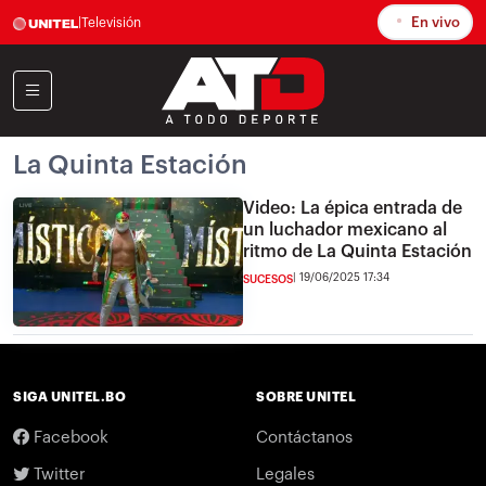
En vivo
|
Televisión
La Quinta Estación
Video: La épica entrada de
un luchador mexicano al
ritmo de La Quinta Estación
19/06/2025 17:34
SUCESOS
SIGA UNITEL.BO
SOBRE UNITEL
Facebook
Contáctanos
Twitter
Legales