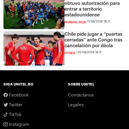
obtuvo autorización para
entrar a territorio
estadounidense
11/06/2026 18:21
MUNDIAL 2026
Chile pide jugar a “puertas
cerradas” ante Congo tras
cancelación por ébola
02/06/2026 16:11
FÚTBOL
SIGA UNITEL.BO
SOBRE UNITEL
Facebook
Contáctanos
Twitter
Legales
TikTok
Instagram