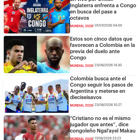
Inglaterra enfrenta a Congo
en busca del pase a
octavos
01/07/2026 04:00
MUNDIAL 2026
Estos son cinco datos que
favorecen a Colombia en la
previa del duelo ante
Congo
23/06/2026 14:30
MUNDIAL 2026
Colombia busca ante el
Congo seguir los pasos de
Argentina y meterse en
dieciseisavos
23/06/2026 10:27
MUNDIAL 2026
“Cristiano no es el mismo
jugador que antes”, dice
congoleño Ngal’ayel Makau
17/06/2026 23:23
MUNDIAL 2026