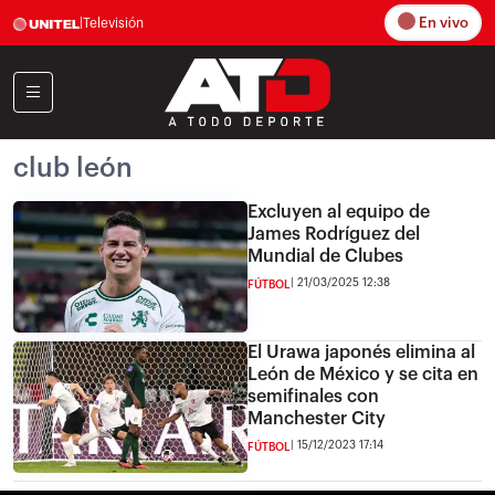
En vivo
|
Televisión
club león
Excluyen al equipo de
James Rodríguez del
Mundial de Clubes
21/03/2025 12:38
FÚTBOL
El Urawa japonés elimina al
León de México y se cita en
semifinales con
Manchester City
15/12/2023 17:14
FÚTBOL