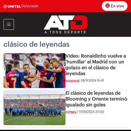
En vivo
|
Televisión
clásico de leyendas
Video: Ronaldinho vuelve a
‘humillar’ al Madrid con un
golazo en el clásico de
leyendas
28/11/2024 15:41
SUCESOS
El clásico de leyendas de
Blooming y Oriente terminó
igualado sin goles
17/09/2023 20:03
FÚTBOL