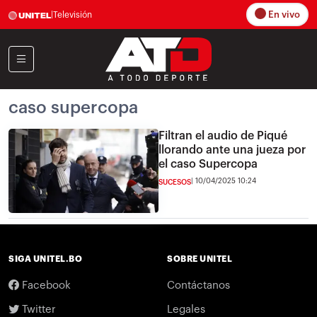
En vivo
|
Televisión
caso supercopa
Filtran el audio de Piqué
llorando ante una jueza por
el caso Supercopa
10/04/2025 10:24
SUCESOS
SIGA UNITEL.BO
SOBRE UNITEL
Facebook
Contáctanos
Twitter
Legales