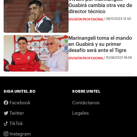
Guabirá cambia otra vez de
director técnico
08/11/2023 12:50
DIVISIÓN PROFESIONAL
Marinangeli toma el mando
en Guabirá y su primer
desafío será ante el Tigre
15/08/2023 18:06
DIVISIÓN PROFESIONAL
SIGA UNITEL.BO
SOBRE UNITEL
Facebook
Contáctanos
Twitter
Legales
TikTok
Instagram