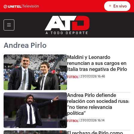
En vivo
|
Televisión
Andrea Pirlo
Maldini y Leonardo
renuncian a sus cargos en
Italia tras negativa de Pirlo
27/07/2026 16:46
FÚTBOL
Andrea Pirlo defiende
relación con sociedad rusa:
“no tiene relevancia
política”
27/07/2026 16:14
FÚTBOL
El rechazo de Pirlo como