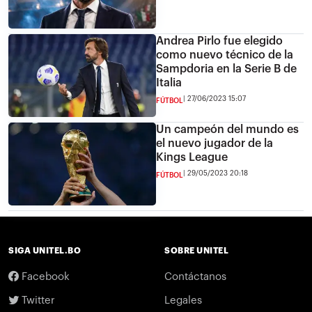
Andrea Pirlo fue elegido
como nuevo técnico de la
Sampdoria en la Serie B de
Italia
27/06/2023 15:07
FÚTBOL
Un campeón del mundo es
el nuevo jugador de la
Kings League
29/05/2023 20:18
FÚTBOL
SIGA UNITEL.BO
SOBRE UNITEL
Facebook
Contáctanos
Twitter
Legales