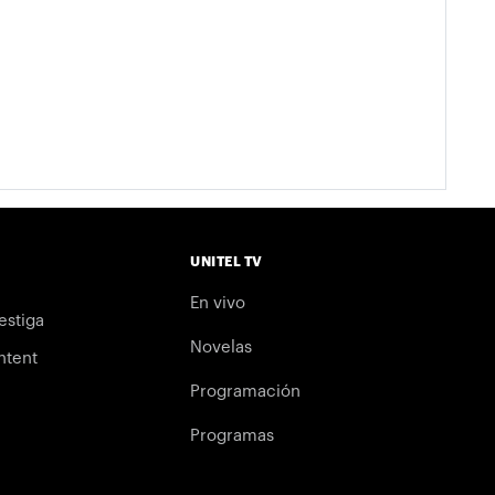
UNITEL TV
En vivo
estiga
Novelas
ntent
Programación
Programas